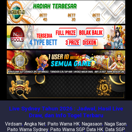
Live Sydney Tahun 2026 : Jadwal, Hasil Live
Draw, dan Info Togel Terbaru
Virdsam
,
Angka Net
,
Paito Warna HK
,
Nagasaon
,
Naga Saon
,
Paito Warna Sydney
,
Paito Warna SGP
,
Data HK
,
Data SGP
,