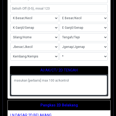
AI/AK/CT/ 2D TENGAH
Pangkas 2D Belakang
LN DASAR 2D BELAKANG