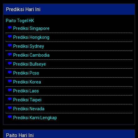
Prediksi Hari Ini
Paito Togel HK
Prediksi Singapore
Prediksi Hongkong
Prediksi Sydney
Prediksi Cambodia
Prediksi Bullseye
Prediksi Pcso
Prediksi Korea
Prediksi Laos
Prediksi Taipei
Prediksi Nevada
Prediksi Kami Lengkap
Paito Hari Ini