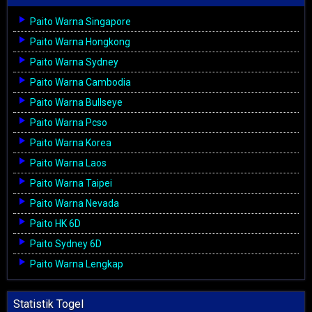
Paito Warna Singapore
Paito Warna Hongkong
Paito Warna Sydney
Paito Warna Cambodia
Paito Warna Bullseye
Paito Warna Pcso
Paito Warna Korea
Paito Warna Laos
Paito Warna Taipei
Paito Warna Nevada
Paito HK 6D
Paito Sydney 6D
Paito Warna Lengkap
Statistik Togel