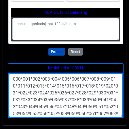
AI/AK/CT/ 2D Belakang
Proses
Reset
Jumlah LN = 1000 LN