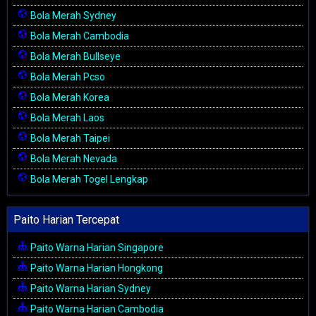
Bola Merah Sydney
Bola Merah Cambodia
Bola Merah Bullseye
Bola Merah Pcso
Bola Merah Korea
Bola Merah Laos
Bola Merah Taipei
Bola Merah Nevada
Bola Merah Togel Lengkap
Paito Harian Tercepat
Paito Warna Harian Singapore
Paito Warna Harian Hongkong
Paito Warna Harian Sydney
Paito Warna Harian Cambodia