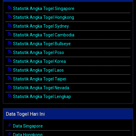
Statistik Angka Togel Singapore
Statistik Angka Togel Hongkong
Statistik Angka Togel Sydney
Statistik Angka Togel Cambodia
Statistik Angka Togel Bullseye
Statistik Angka Togel Pcso
Statistik Angka Togel Korea
Statistik Angka Togel Laos
Statistik Angka Togel Taipei
Statistik Angka Togel Nevada
Statistik Angka Togel Lengkap
Data Togel Hari Ini
Data Singapore
Data Hongkong