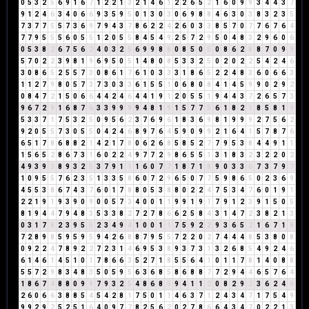
0
5
3
2
5
6
9
1
6
7
1
2
2
1
3
2
1
4
6
1
2
2
6
5
2
1
6
0
9
9
3
4
4
3
7
9
1
2
4
6
3
4
0
6
6
9
3
5
9
5
0
1
3
0
3
0
6
9
8
8
4
6
3
0
3
8
3
2
3
5
7
3
7
7
5
5
7
3
6
9
7
9
4
3
7
8
6
2
2
4
2
6
0
3
3
8
5
7
0
7
7
6
7
6
4
7
7
9
5
5
5
6
0
5
5
1
2
0
5
5
8
4
5
4
9
2
5
7
2
9
5
0
4
8
3
2
9
6
0
6
0
5
3
8
2
6
7
5
6
2
4
0
3
2
5
6
9
9
8
8
0
8
5
0
5
0
8
6
2
8
8
7
0
9
9
5
7
0
2
2
3
9
8
1
9
6
9
5
0
5
1
4
8
0
8
5
3
3
2
5
0
2
0
2
2
5
4
2
4
6
3
0
8
6
5
2
5
5
7
3
0
8
6
1
7
6
1
0
3
3
3
1
8
6
5
2
2
4
8
3
6
0
6
6
3
1
1
2
7
9
8
0
5
7
3
7
3
0
3
3
6
1
5
5
1
0
6
8
0
8
4
1
4
5
9
9
0
2
9
2
0
8
4
7
2
1
5
0
6
6
4
4
2
4
6
4
4
1
9
1
2
0
5
5
1
9
4
4
3
7
2
6
5
7
3
9
6
7
2
9
1
6
8
7
6
3
3
9
9
9
9
4
8
1
9
1
5
7
7
5
6
1
8
2
1
8
5
8
1
9
5
3
3
7
1
7
5
3
2
5
0
9
5
6
2
3
7
6
9
6
1
8
3
6
9
8
1
9
9
9
2
7
5
6
2
9
2
0
5
5
7
3
0
5
5
0
4
2
4
6
8
9
7
6
4
5
9
0
9
9
2
1
6
4
1
5
7
8
7
6
6
5
1
7
8
6
8
8
2
1
4
2
1
7
8
0
6
2
6
8
5
8
5
2
7
7
9
5
3
8
4
4
9
1
1
1
5
6
5
2
8
6
7
3
1
6
0
2
2
4
9
7
7
2
9
8
6
5
5
1
3
1
8
3
2
3
2
2
0
2
4
9
3
9
3
8
9
3
2
5
3
7
9
1
1
1
6
0
7
7
1
8
7
1
8
9
0
3
3
6
7
3
7
9
7
1
0
9
5
5
7
6
2
3
5
1
3
3
5
8
6
0
7
2
9
6
5
0
7
7
5
9
8
6
5
0
2
3
6
9
4
5
5
3
8
6
7
4
3
7
6
0
1
7
8
8
0
5
3
8
8
0
2
2
4
7
5
3
4
7
6
0
1
9
1
2
2
1
9
1
9
3
9
0
9
0
0
5
7
3
4
0
0
1
1
9
9
1
9
1
7
9
1
2
3
9
1
5
0
5
8
1
9
4
4
7
9
4
8
3
5
3
3
8
2
7
2
7
8
6
6
2
5
8
4
3
1
4
7
2
3
8
2
1
3
0
3
1
7
8
2
3
9
5
5
2
3
4
9
4
1
0
0
1
1
7
5
9
2
2
9
3
6
5
2
1
6
7
1
8
7
2
8
9
8
5
9
5
9
5
9
4
2
6
8
8
7
9
5
5
7
2
2
0
2
7
4
4
4
8
5
3
8
0
8
0
9
2
2
4
7
8
9
2
2
7
2
3
1
4
6
9
5
3
8
9
3
7
3
1
3
2
6
8
5
4
9
2
4
6
6
1
4
6
1
4
5
1
0
1
7
8
6
6
3
5
2
7
1
8
5
5
6
4
1
0
1
1
7
8
1
4
0
8
8
5
5
7
2
9
8
3
4
8
3
5
0
5
9
5
6
3
6
8
5
8
6
8
8
7
7
2
9
4
4
6
5
7
6
4
1
8
6
7
4
8
8
0
9
9
7
9
3
2
5
4
8
6
8
5
9
4
1
1
2
0
8
2
9
2
3
6
2
4
6
2
6
0
6
6
3
8
8
5
4
5
4
2
8
1
7
5
0
1
1
4
6
3
7
1
2
4
3
4
7
1
7
5
4
9
9
9
2
9
2
5
2
5
1
6
4
0
9
7
7
8
2
5
6
2
0
2
7
8
6
6
4
3
4
7
0
2
2
1
3