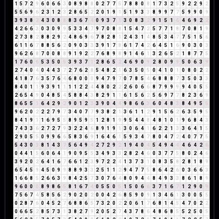
1
5
7
2
9
6
0
6
6
3
0
8
9
8
8
0
2
7
7
5
7
8
8
0
8
1
7
3
2
5
9
2
2
9
2
5
5
6
9
6
2
3
1
2
3
2
8
6
5
2
2
0
1
9
1
5
1
9
3
3
8
9
9
7
7
5
9
9
0
9
3
9
3
8
2
4
3
0
8
8
8
3
6
7
4
0
9
3
7
1
3
0
8
3
2
9
1
5
1
6
4
6
9
2
2
4
2
6
6
3
0
3
0
9
9
5
3
3
4
7
9
7
0
8
8
1
5
4
7
2
5
7
7
1
8
7
0
8
1
9
2
7
3
8
2
8
8
2
9
2
4
8
6
9
6
7
8
2
8
1
2
4
3
1
4
8
5
3
4
7
7
5
1
5
6
6
1
1
6
7
8
8
5
6
2
0
9
0
3
3
3
9
1
7
8
6
1
7
4
2
6
4
5
1
6
9
0
3
0
3
9
6
2
6
8
7
0
0
8
8
9
1
9
2
2
7
6
8
9
8
9
1
4
6
1
3
2
6
5
2
1
8
7
7
5
1
7
6
0
6
5
3
5
0
5
3
9
3
7
1
2
8
6
5
2
4
6
9
0
9
2
8
0
9
9
5
0
6
3
9
2
7
4
0
4
0
4
4
3
7
2
7
6
2
8
5
4
8
2
1
6
3
5
0
5
0
4
1
0
1
0
8
0
2
2
4
1
8
7
6
3
5
7
6
4
6
8
0
0
0
9
4
7
9
7
0
7
8
5
4
6
8
8
8
7
3
5
0
3
3
8
4
0
1
1
9
3
9
1
1
1
1
2
2
4
4
8
0
2
2
2
6
0
6
6
8
7
9
9
9
9
4
0
5
5
2
6
5
4
9
0
4
8
5
4
5
8
8
4
3
8
2
9
1
1
6
1
5
6
2
5
6
9
7
7
8
2
3
6
9
8
6
5
5
1
6
4
2
9
2
9
0
1
2
3
3
9
0
4
4
9
8
6
6
3
6
0
4
8
3
8
4
9
5
5
9
6
2
0
2
2
2
7
9
7
3
4
0
7
7
9
3
8
2
1
3
6
1
1
2
9
1
5
6
2
6
3
5
9
5
8
4
1
9
1
1
6
9
5
5
8
9
5
9
5
1
2
8
1
9
9
5
4
4
8
4
8
1
0
1
9
6
8
4
3
7
4
3
3
6
2
7
2
7
9
3
2
2
4
6
8
9
1
9
1
3
0
6
4
1
6
2
2
1
3
3
6
4
1
5
2
9
0
5
5
0
9
9
6
6
5
8
3
6
9
1
6
4
6
1
5
9
3
4
7
8
0
4
7
2
4
0
7
7
5
5
4
3
0
3
8
1
4
3
7
5
6
4
9
4
2
7
2
9
2
1
9
4
0
4
5
4
9
4
4
4
6
4
2
6
0
4
4
1
5
6
0
6
4
1
9
0
9
5
5
3
4
9
3
3
2
8
2
4
6
0
3
7
7
5
8
0
2
4
6
3
9
2
0
2
6
4
1
6
7
6
6
1
2
3
9
7
2
2
4
1
3
7
3
1
0
8
3
5
8
2
8
1
8
9
6
5
4
5
9
4
5
0
9
9
8
8
9
3
3
2
5
1
1
2
9
4
7
7
5
8
6
4
2
6
0
3
6
6
3
1
6
6
8
5
2
6
6
3
9
8
4
2
5
7
3
0
7
6
4
8
0
9
4
4
8
4
9
3
3
8
6
1
8
9
9
6
0
0
0
8
9
8
6
5
8
1
6
7
4
0
5
5
0
5
1
5
0
6
6
3
7
1
6
7
1
2
9
0
9
7
5
6
7
4
5
8
5
6
2
9
0
2
0
2
0
0
4
2
6
8
5
9
0
9
1
3
4
6
1
3
0
0
5
5
0
2
8
7
6
0
4
5
2
7
6
8
8
6
5
7
3
2
0
2
2
0
6
1
7
6
8
1
4
5
4
7
0
2
2
0
6
6
5
2
8
5
7
3
1
3
8
2
7
9
2
0
5
2
7
4
3
7
8
6
4
8
6
8
5
5
2
5
0
5