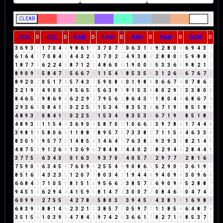
CLEAR
SEN
SEL
RAB
KAM
JUM
SAB
MIN
D
D
D
D
D
D
D
3
6
9
3
3
1
7
0
4
4
9
8
6
1
7
3
7
0
7
7
0
6
3
1
4
9
2
8
0
8
6
9
4
3
7
6
1
6
4
1
7
0
8
4
3
4
4
3
2
5
3
7
0
2
2
4
9
3
8
2
2
8
8
0
8
5
9
8
8
7
1
8
7
7
5
6
2
2
4
6
8
7
1
2
3
4
8
6
0
6
1
9
0
0
0
5
3
3
6
9
9
8
2
1
3
8
9
0
9
9
5
8
4
7
2
5
6
6
7
4
1
1
5
4
9
8
5
3
5
8
3
1
2
6
8
6
7
6
7
4
8
9
2
0
2
0
5
1
7
8
5
7
4
3
7
5
9
0
8
8
0
1
9
8
8
0
6
6
7
4
0
7
8
6
5
3
2
1
9
1
4
9
0
5
5
9
5
6
5
2
5
6
3
9
3
9
1
5
3
8
8
0
2
9
2
3
3
8
0
8
8
4
6
5
2
9
8
6
9
6
6
2
2
9
2
7
9
5
6
2
8
6
4
3
7
1
8
0
4
4
6
8
6
7
4
2
9
3
6
9
0
8
4
1
5
0
2
2
5
7
1
5
3
4
7
8
3
5
3
8
6
7
1
9
1
8
5
1
8
9
4
8
9
3
3
0
8
4
1
5
0
2
2
5
7
1
5
3
4
7
8
3
5
3
8
6
7
1
9
1
8
5
1
8
9
4
8
9
3
3
1
1
5
4
9
3
6
9
0
9
5
8
7
0
7
1
0
6
6
3
3
9
7
8
6
1
7
4
4
8
3
9
8
1
9
5
8
0
6
6
1
1
8
8
7
8
9
5
7
3
7
3
3
8
2
7
1
1
5
6
4
6
3
3
6
8
3
0
1
1
9
5
7
7
5
1
4
8
5
4
1
4
6
4
1
7
6
3
8
2
9
3
9
3
3
8
2
1
4
5
4
8
7
5
3
9
1
2
6
8
1
3
6
9
6
7
8
4
8
3
4
4
0
2
2
8
2
9
4
4
2
8
4
4
8
3
7
7
5
3
6
3
4
3
7
0
1
6
3
9
9
3
7
0
7
4
0
5
7
3
2
9
7
7
5
2
8
1
6
7
7
5
9
0
9
6
3
4
5
9
7
6
0
9
9
2
5
5
4
9
9
0
8
6
5
5
2
9
0
9
3
6
1
9
1
8
5
1
6
7
4
3
2
3
5
1
2
0
7
7
8
0
3
4
7
1
9
4
4
8
9
4
0
9
9
3
0
9
6
6
6
6
8
4
3
7
1
0
5
5
8
1
5
1
6
9
5
6
6
3
3
8
5
7
3
6
9
0
9
9
5
2
8
8
7
9
4
5
1
6
6
2
9
4
4
4
1
5
9
5
8
1
4
7
2
3
0
0
7
7
0
8
4
6
1
0
4
7
4
2
6
0
9
9
9
2
7
5
5
1
4
2
7
8
6
5
8
0
3
3
3
9
4
5
9
4
3
8
1
9
1
6
9
8
8
6
8
3
9
3
8
8
1
4
5
2
3
2
1
3
3
8
5
7
3
0
5
9
7
7
1
1
8
5
4
6
4
8
7
6
3
5
1
5
6
1
0
3
9
3
4
7
8
4
3
9
7
4
2
6
3
6
6
1
7
8
2
7
1
8
8
5
3
7
1