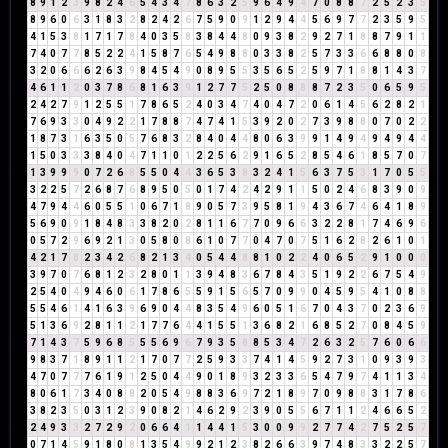
8
9
1
2
3
9
8
2
4
6
5
4
3
4
7
8
6
3
2
5
9
6
4
9
4
7
0
8
8
7
2
5
2
3
5
8
9
6
0
6
3
1
8
3
2
8
2
4
2
6
7
5
9
0
9
1
2
9
4
4
5
6
9
7
7
2
3
5
9
5
4
1
5
3
8
1
7
1
7
8
4
0
3
5
8
3
8
4
4
8
0
9
3
8
2
9
2
7
1
8
8
7
9
1
1
7
4
0
7
7
8
5
2
2
4
1
5
8
7
6
5
4
9
8
8
0
3
3
8
2
5
7
3
3
6
6
8
8
0
8
3
2
0
6
6
6
2
6
3
9
8
4
5
4
9
0
8
9
5
5
3
5
6
5
2
5
9
7
1
8
8
1
4
3
7
4
6
1
1
2
0
3
7
8
6
8
1
6
3
9
1
2
7
7
5
2
5
0
8
8
8
7
2
3
5
0
6
5
9
5
2
4
2
7
9
1
2
5
5
1
7
8
6
5
2
4
0
3
4
7
4
0
4
7
2
0
6
1
4
5
6
2
8
2
1
7
6
9
3
3
0
4
9
2
2
1
7
8
8
7
4
7
4
1
5
3
9
2
0
2
7
3
9
8
8
0
7
0
2
2
1
8
7
3
1
6
3
5
0
5
7
6
8
3
2
8
4
0
4
4
8
0
6
3
9
9
1
4
9
4
9
4
9
4
4
1
5
0
3
3
3
8
4
0
4
7
1
1
0
1
2
2
5
6
2
9
1
6
5
2
8
5
4
6
1
8
5
7
0
7
1
3
9
9
9
0
7
2
6
8
5
5
0
4
4
3
6
5
3
8
3
2
4
1
5
6
3
7
5
3
1
7
0
5
5
3
2
2
5
7
2
6
8
7
6
8
9
5
0
5
0
1
7
4
2
4
2
9
1
1
5
0
2
4
6
8
3
9
0
9
4
7
9
4
4
6
0
5
5
1
0
6
7
1
8
9
0
5
7
3
9
5
8
1
9
4
3
6
7
4
6
4
1
8
9
5
6
9
0
9
1
8
4
8
3
3
8
2
0
2
8
1
1
6
7
7
0
9
6
6
3
2
2
8
1
7
4
6
9
6
0
5
7
2
9
6
9
2
1
3
0
5
8
0
8
6
1
0
7
7
0
4
7
0
7
5
1
6
2
8
2
6
1
0
1
4
2
1
7
8
2
3
4
2
6
8
2
1
3
4
0
5
4
4
8
8
1
0
2
2
4
0
6
5
2
9
1
0
0
0
3
9
7
0
7
6
8
1
2
3
2
8
0
1
1
3
9
4
8
3
6
7
8
4
3
5
1
9
2
2
6
7
5
4
9
2
5
4
0
4
9
4
6
0
6
1
7
8
6
5
5
9
1
5
6
5
7
0
9
9
0
4
5
9
5
4
1
0
8
8
5
5
4
6
1
4
1
6
3
9
6
9
0
4
4
8
3
5
4
9
6
0
5
1
6
7
0
4
3
7
0
2
3
6
9
5
1
3
6
9
2
8
1
1
2
1
7
7
6
4
4
1
5
5
1
3
6
8
2
1
6
8
5
2
7
0
8
4
5
9
7
1
4
3
7
5
9
6
8
5
5
5
6
9
6
7
9
3
5
8
8
5
3
4
7
2
6
3
2
5
7
6
0
6
6
9
8
3
7
1
8
9
1
1
2
1
7
0
7
7
2
5
9
3
3
7
4
1
4
5
9
2
7
3
1
0
9
3
9
3
4
7
0
7
7
7
6
1
9
1
2
5
0
4
4
9
0
1
8
9
3
2
3
3
6
5
4
7
9
7
4
1
1
3
4
8
0
6
1
7
3
4
0
8
8
2
0
5
4
9
8
8
3
6
9
7
2
1
8
9
7
0
9
8
8
3
1
7
8
6
3
8
2
3
5
0
3
1
2
3
9
0
8
2
1
4
6
2
9
2
3
9
0
5
5
6
7
1
1
2
4
6
6
5
2
2
4
9
3
3
2
7
2
9
2
0
6
6
4
1
1
4
4
1
5
3
0
0
9
9
2
7
7
4
2
7
5
2
5
7
0
7
1
4
5
9
1
8
0
8
1
3
5
4
9
9
2
1
2
3
8
2
6
6
3
9
7
4
8
3
3
2
2
5
7