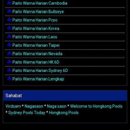
Paito Warna Harian Cambodia
Paito Warna Harian Bullseye
Paito Warna Harian Pcso
Paito Warna Harian Korea
Paito Warna Harian Laos
Paito Warna Harian Taipei
Paito Warna Harian Nevada
Paito Warna Harian HK 6D
Paito Warna Harian Sydney 6D
Paito Warna Harian Lengkap
Sahabat
Virdsam
*
Nagasaon
*
Naga saon
*
Welcome to Hongkong Pools
*
Sydney Pools Today
*
Hongkong Pools