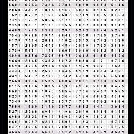
5
6
0
2
2
6
7
6
3
9
7
3
6
6
3
9
7
8
8
7
3
8
4
0
4
0
5
8
4
3
5
1
1
6
7
2
8
6
0
6
3
3
0
2
2
1
8
4
4
8
4
9
6
0
6
6
8
3
6
9
8
9
8
5
4
0
2
8
1
9
1
6
2
1
3
0
2
9
2
2
5
1
5
1
6
2
6
0
7
7
6
7
1
9
1
1
8
6
5
2
0
0
5
3
8
7
3
9
2
2
1
7
5
2
7
6
0
5
4
9
6
1
7
1
8
9
8
6
7
4
8
0
0
3
3
0
1
3
1
4
2
3
5
3
8
9
0
5
1
6
2
1
9
0
9
3
3
5
6
2
1
0
6
7
4
8
0
4
3
7
3
0
4
2
6
4
4
0
3
3
1
7
8
5
4
0
2
8
9
8
3
2
9
1
1
6
2
4
2
6
1
9
2
4
6
5
2
5
1
6
7
5
4
2
6
9
7
9
0
9
0
9
4
1
5
8
8
4
9
4
3
9
0
8
8
1
7
2
5
7
2
7
7
0
7
9
1
7
9
7
7
4
1
4
5
2
8
1
9
1
4
1
0
2
2
3
5
4
3
7
2
7
7
2
9
1
0
3
0
3
1
5
7
1
8
2
1
6
5
2
3
6
4
5
9
9
4
5
4
9
0
0
7
9
7
1
7
6
3
9
3
9
8
9
8
3
7
3
9
3
5
6
3
1
4
1
1
7
8
6
6
6
0
5
5
9
0
6
8
5
0
0
8
2
1
5
1
1
2
3
4
0
9
0
9
0
3
3
6
9
7
3
0
5
5
3
8
7
5
3
0
6
1
2
3
8
1
5
5
1
4
3
7
6
4
9
6
6
0
6
2
8
6
5
2
4
3
5
2
7
8
0
7
2
9
5
8
3
8
2
5
1
7
1
8
0
7
4
6
1
8
5
9
0
9
4
7
9
5
5
2
9
4
6
1
4
4
6
8
5
3
9
7
9
7
9
3
9
1
1
7
6
3
1
4
3
3
3
4
7
1
1
8
5
4
2
5
9
3
3
1
4
3
4
7
4
9
8
9
8
4
0
3
3
6
3
5
5
1
6
4
4
9
1
1
5
4
3
7
1
2
7
9
0
9
3
7
4
2
6
4
3
8
8
7
9
0
9
6
6
6
6
4
0
4
2
6
6
0
6
3
9
8
6
5
0
5
3
6
9
4
8
0
4
4
2
0
3
1
4
8
7
0
3
3
1
6
9
8
8
8
1
1
5
6
3
1
9
6
6
1
8
3
6
9
4
5
9
0
9
4
9
5
6
2
5
0
8
8
7
0
4
7
5
3
0
6
8
1
9
2
4
9
0
9
1
8
7
3
1
6
8
5
4
9
7
7
0
6
6
5
4
0
7
7
9
6
5
5
1
8
2
3
7
1
8
4
4
9
4
4
7
3
3
6
9
3
6
4
1
3
1
5
6
2
0
9
9
2
2
4
5
1
6
7
7
3
4
9
4
9
4
0
1
1
1
0
3
2
5
9
3
7
7
5
4
7
6
7
4
0
5
5
2
7
9
9
5
6
2
7
8
8
0
8
1
5
6
0
6
3
1
7
6
4
7
0
7
7
5
4
8
8
2
1
1
4
4
1
5
3
6
1
4
5
5
2
7
1
8
2
2
6
8
5
6
9
6
1
7
4
1
9
6
6
2
0
4
0
4
8
9
1
4
5
0
1
9
5
5
6
9
8
8
7
2
3
2
3
5
5
9
4
9
4
8
3
9
0
9
4
2
0
9
9
2
8
2
2
4
4
1
8
0
8
0
6
8
2
1
8
2
5
7
3
6
2
4
8
3
9
5
0
3
3
8
1
3
3
6
7
1
4
1
5
6
7
4
5
9
0
3
7
7
5
4
0
0
5
5
5
6
9
8
8
7
8
0
5
5
5
8
8
9
8
1
0
7
1
8
6
9
2
5
7
4
6
4
5
9
2
0
4
3
7
6
6
0
8
8
3
5
2
2
4
6
9
8
6
5
3
9
5
9
5
3
6
3
9
3