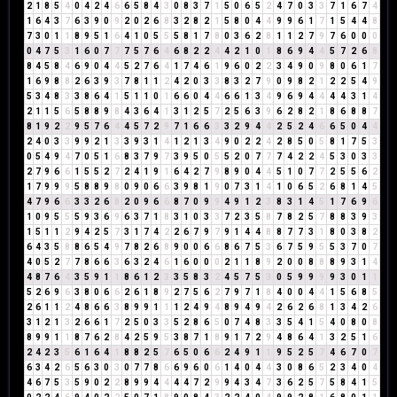
2
1
8
5
4
0
4
2
4
6
6
5
8
4
3
0
8
3
7
1
5
0
6
5
2
4
7
0
3
3
7
1
6
7
4
1
6
4
3
7
6
3
9
0
9
2
0
2
6
8
3
2
8
2
1
5
8
0
4
4
9
9
6
1
7
1
5
4
4
8
7
3
0
1
1
8
9
5
1
6
4
1
0
5
5
5
8
1
7
8
0
3
6
2
8
1
1
2
7
9
7
6
0
0
0
0
4
7
5
3
1
6
0
7
7
7
5
7
6
4
6
8
2
2
4
4
2
1
0
1
8
6
9
4
4
5
7
2
6
8
8
4
5
8
4
6
9
0
4
4
5
2
7
6
4
1
7
4
6
1
9
6
0
2
2
3
4
9
0
9
8
0
6
1
7
1
6
9
8
8
2
6
3
9
3
7
8
1
1
2
4
2
0
3
3
8
3
2
7
9
0
9
8
2
1
2
2
5
4
9
5
3
4
8
3
3
8
6
4
1
5
1
1
0
1
6
6
0
4
4
6
6
1
3
4
9
6
9
4
4
4
4
3
1
4
2
1
1
5
6
5
8
8
9
8
4
3
6
4
1
3
1
2
5
7
2
5
6
3
9
6
2
8
2
1
8
6
8
8
7
8
1
9
2
2
9
5
7
6
4
4
5
7
2
9
7
1
6
6
3
3
2
9
4
4
2
5
2
4
6
6
5
0
4
4
2
4
0
3
3
9
9
2
1
3
3
9
3
1
4
1
2
1
3
4
9
0
2
2
4
2
8
5
0
5
8
1
7
5
3
0
5
4
9
4
7
0
5
1
6
8
3
7
9
7
3
9
5
0
5
5
2
0
7
7
7
4
2
2
4
5
3
0
3
3
2
7
9
6
6
1
5
5
2
7
2
4
1
9
1
6
4
2
7
9
8
9
0
4
4
5
1
0
7
7
2
5
5
6
2
1
7
9
9
9
5
8
8
9
8
0
9
0
6
6
3
9
8
1
9
0
7
3
1
4
1
0
6
5
2
6
8
1
4
5
4
7
9
6
6
3
3
2
6
8
2
0
9
6
6
8
7
0
9
9
4
9
1
2
3
8
3
1
4
5
1
7
6
9
6
1
0
9
5
5
5
9
3
6
9
6
3
7
1
8
3
1
0
3
3
7
2
3
5
8
7
8
2
5
7
8
8
3
9
3
1
5
1
1
2
9
4
2
5
7
3
1
7
4
2
2
6
7
9
7
9
1
4
4
8
8
7
7
3
1
8
0
3
8
2
6
4
3
5
8
8
6
5
4
9
7
8
2
6
8
9
0
0
6
6
8
6
7
5
3
6
7
5
9
5
5
3
7
0
7
4
0
5
2
7
7
8
6
6
3
6
3
2
4
6
1
6
0
0
0
2
1
1
8
9
2
0
0
8
8
8
9
3
1
4
4
8
7
6
4
3
5
9
1
1
8
6
1
2
3
3
5
8
3
2
4
5
7
5
3
0
5
9
9
9
9
3
0
1
1
5
2
6
9
6
3
8
0
6
6
2
6
1
8
9
2
7
5
6
2
7
9
7
1
8
4
0
0
4
4
1
5
6
8
5
2
6
1
1
2
4
8
6
6
3
8
9
9
1
1
1
2
4
9
4
8
9
4
9
4
2
6
2
6
8
1
3
4
2
6
3
1
2
1
3
2
6
6
1
7
2
5
0
3
3
5
2
8
6
5
0
7
4
8
3
3
5
4
1
5
4
0
8
0
8
8
9
9
1
1
8
7
6
2
8
4
2
5
9
5
3
8
7
1
8
9
1
7
2
9
4
8
6
4
1
3
2
5
1
6
2
4
2
3
5
6
1
6
4
1
8
8
2
5
7
6
5
0
6
6
2
4
9
1
1
9
5
2
5
7
4
6
7
0
7
6
3
4
2
6
5
6
3
0
3
0
7
7
8
6
6
9
6
0
6
1
4
0
4
4
3
0
8
6
5
2
3
4
0
4
4
6
7
5
3
5
9
0
2
2
8
9
9
4
4
4
4
7
2
9
9
4
3
4
7
3
6
2
5
7
5
8
4
1
5