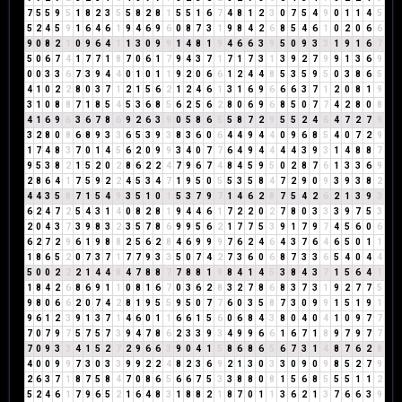
7
5
5
9
5
1
8
2
3
5
5
8
2
8
1
5
5
1
6
7
4
8
1
2
3
0
7
5
4
9
0
1
1
4
5
5
2
4
5
9
1
6
4
6
1
9
4
6
9
6
0
8
7
3
1
9
8
4
2
6
8
5
4
6
1
0
2
0
6
6
9
0
8
2
1
0
9
6
4
1
1
3
0
9
9
1
4
8
1
9
4
6
6
3
9
5
0
9
3
3
1
9
1
6
7
5
0
6
7
4
1
7
7
1
8
7
0
6
1
7
9
4
3
7
1
7
1
7
3
1
3
9
2
7
9
9
1
3
6
9
0
0
3
3
6
7
3
9
4
4
0
1
0
1
1
9
2
0
6
6
1
2
4
4
8
5
3
5
9
5
0
3
8
6
5
4
1
0
2
2
8
0
3
7
1
2
1
5
6
2
1
2
4
6
1
3
1
6
9
6
6
6
3
7
1
2
0
8
1
9
3
1
0
8
8
7
1
8
5
4
5
3
6
8
5
6
2
5
6
2
8
0
6
9
6
8
5
0
7
7
4
2
8
0
8
4
1
6
9
6
3
6
7
8
6
9
2
6
3
9
0
5
8
6
5
5
8
7
2
9
5
5
2
4
6
4
7
2
7
9
3
2
8
0
8
6
8
9
3
3
6
5
3
9
3
8
3
6
0
6
4
4
9
4
4
0
9
6
8
5
4
0
7
2
9
1
7
4
8
3
7
0
1
4
5
6
2
0
9
9
3
4
0
7
7
6
4
9
4
4
4
4
3
9
3
1
4
8
8
7
9
5
3
8
2
1
5
2
0
2
8
6
2
2
4
7
9
6
7
4
8
4
5
9
5
0
2
8
7
6
1
3
3
6
9
2
8
6
4
1
7
5
9
2
2
4
5
3
4
7
1
9
5
0
5
5
3
5
8
4
7
2
9
0
9
3
9
3
8
2
4
4
3
5
8
7
1
5
4
9
3
5
1
0
1
5
3
7
9
7
1
4
6
2
8
7
5
4
2
6
2
1
3
9
3
6
2
4
7
2
5
4
3
1
4
0
8
2
8
1
9
4
4
6
1
7
2
2
0
2
7
8
0
3
3
3
9
7
5
3
2
0
4
3
7
3
9
8
3
2
3
5
7
8
6
9
9
5
6
2
1
7
7
5
3
9
1
7
9
7
4
5
6
0
6
6
2
7
2
9
6
1
9
8
8
2
5
6
2
8
4
6
9
9
9
7
6
2
4
6
4
3
7
6
4
6
5
0
1
1
1
8
6
5
2
0
7
3
7
1
7
7
9
3
3
5
0
7
4
2
7
3
6
0
6
8
7
3
3
6
5
4
0
4
4
5
0
0
2
2
2
1
4
4
8
4
7
8
8
7
7
8
8
1
9
8
4
1
4
5
3
8
4
3
7
1
5
6
4
1
1
8
4
2
6
8
6
9
1
1
0
8
1
6
7
0
3
6
2
8
3
2
7
8
6
8
3
7
3
1
9
2
7
7
5
9
8
0
6
6
2
0
7
4
2
8
1
9
5
5
9
5
0
7
7
6
0
3
5
8
7
3
0
9
9
1
5
1
9
1
9
6
1
2
3
9
1
3
7
1
4
6
0
1
1
6
6
1
5
6
0
6
8
4
3
8
0
4
0
4
1
0
9
7
7
7
0
7
9
7
5
7
5
7
3
9
4
7
8
6
2
3
3
9
3
4
9
9
6
6
1
6
7
1
8
9
7
9
7
7
7
0
9
3
3
4
1
5
2
7
2
9
6
6
3
9
0
4
1
5
8
6
8
6
5
6
7
3
1
4
8
7
6
2
8
4
0
0
9
9
7
3
0
3
3
9
9
2
2
4
8
2
3
6
9
2
1
3
0
3
3
0
9
0
9
8
5
2
7
9
2
6
3
7
1
8
7
5
8
4
7
0
8
6
5
6
6
7
5
3
3
8
8
0
8
1
5
6
8
5
5
5
1
1
2
5
2
4
6
1
7
9
6
5
2
1
6
4
8
3
1
8
8
2
1
8
7
0
1
1
3
6
2
1
3
7
6
6
3
9