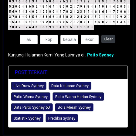
0
3
7
6
4
6
9
3
4
7
9
6
0
6
6
7
6
2
8
1
3
7
8
2
1
9
8
9
3
3
7
6
8
3
2
5
2
0
6
6
8
6
5
2
7
5
1
6
4
1
5
3
0
2
2
7
9
8
5
4
9
4
0
8
8
4
2
0
5
5
5
6
9
4
4
3
4
0
2
2
2
3
8
0
8
4
7
8
2
1
2
3
9
4
4
6
1
6
3
9
7
7
0
6
6
3
7
8
1
9
0
8
5
6
2
8
8
6
6
3
5
3
8
2
1
2
4
2
9
2
5
2
1
4
5
1
0
9
2
2
1
5
4
6
1
0
9
1
6
7
9
2
0
4
4
9
0
5
7
3
7
8
0
1
1
8
5
8
7
6
9
1
3
5
8
7
0
3
7
1
2
4
4
8
3
6
1
9
9
9
4
8
1
6
7
0
1
5
8
4
Clear
Kunjungi Halaman Kami Yang Lainnya di :
Paito Sydney
POST TERKAIT
Live Draw Sydney
Data Keluaran Sydney
Paito Warna Sydney
Paito Warna Harian Sydney
Data Paito Sydney 6D
Bola Merah Sydney
Statistik Sydney
Prediksi Sydney