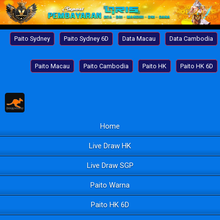
Paito Sydney
Paito Sydney 6D
Data Macau
Data Cambodia
Paito Macau
Paito Cambodia
Paito HK
Paito HK 6D
Home
Live Draw HK
Live Draw SGP
Paito Warna
Paito HK 6D