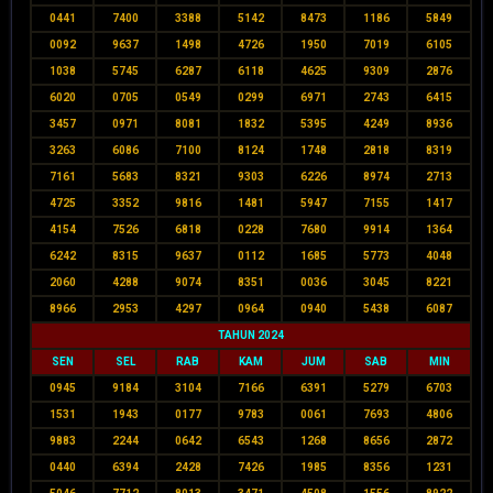
0441
7400
3388
5142
8473
1186
5849
0092
9637
1498
4726
1950
7019
6105
1038
5745
6287
6118
4625
9309
2876
6020
0705
0549
0299
6971
2743
6415
3457
0971
8081
1832
5395
4249
8936
3263
6086
7100
8124
1748
2818
8319
7161
5683
8321
9303
6226
8974
2713
4725
3352
9816
1481
5947
7155
1417
4154
7526
6818
0228
7680
9914
1364
6242
8315
9637
0112
1685
5773
4048
2060
4288
9074
8351
0036
3045
8221
8966
2953
4297
0964
0940
5438
6087
TAHUN 2024
SEN
SEL
RAB
KAM
JUM
SAB
MIN
0945
9184
3104
7166
6391
5279
6703
1531
1943
0177
9783
0061
7693
4806
9883
2244
0642
6543
1268
8656
2872
0440
6394
2428
7426
1985
8356
1231