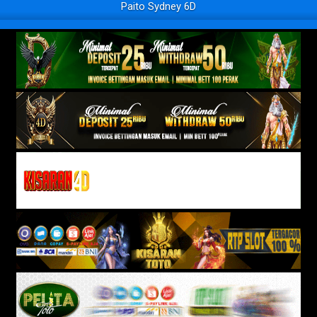
Paito Sydney 6D