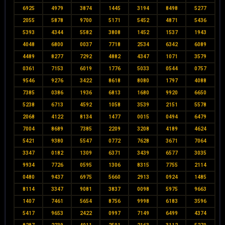
6925
4979
3874
1445
3194
8498
5277
2055
5878
9700
5171
5452
4871
5436
5393
4344
5582
3808
1452
1537
1943
4048
6800
0037
7718
2534
6342
6089
4489
8277
7292
4882
4347
1071
3579
0361
7153
6019
1776
5033
0544
0757
9546
9276
3422
8618
8080
1797
4088
7385
0386
1936
6813
1680
9920
6650
5238
6713
4592
1058
3539
2151
5578
2068
4122
8134
1477
0015
0494
6479
7004
8689
7385
2209
3208
4189
4624
5421
9380
5547
0772
7628
3671
7064
3347
0182
1309
6371
3439
6577
3035
9934
7726
0595
1306
8315
7755
2114
0480
9437
6975
5660
2913
0924
1485
8114
3347
9081
3837
0098
5975
9663
1407
7461
5654
8756
9998
6183
3596
5417
9653
2422
0997
7149
6499
4374