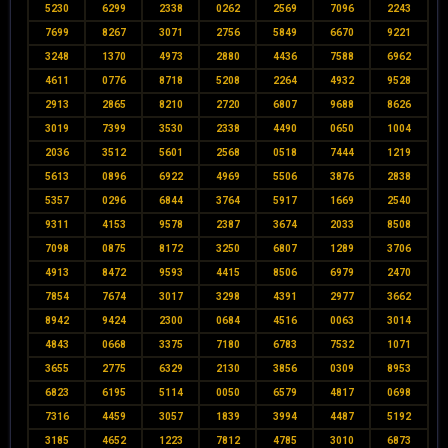
5230
6299
2338
0262
2569
7096
2243
7699
8267
3071
2756
5849
6670
9221
3248
1370
4973
2880
4436
7588
6962
4611
0776
8718
5208
2264
4932
9528
2913
2865
8210
2720
6807
9688
8626
3019
7399
3530
2338
4490
0650
1004
2036
3512
5601
2568
0518
7444
1219
5613
0896
6922
4969
5506
3876
2838
5357
0296
6844
3764
5917
1669
2540
9311
4153
9578
2387
3674
2033
8508
7098
0875
8172
3250
6807
1289
3706
4913
8472
9593
4415
8506
6979
2470
7854
7674
3017
3298
4391
2977
3662
8942
9424
2300
0684
4516
0063
3014
4843
0668
3375
7180
6783
7532
1071
3655
2775
6329
2130
3856
0309
8953
6823
6195
5114
0050
6579
4817
0698
7316
4459
3057
1839
3994
4487
5192
3185
4652
1223
7812
4785
3010
6873