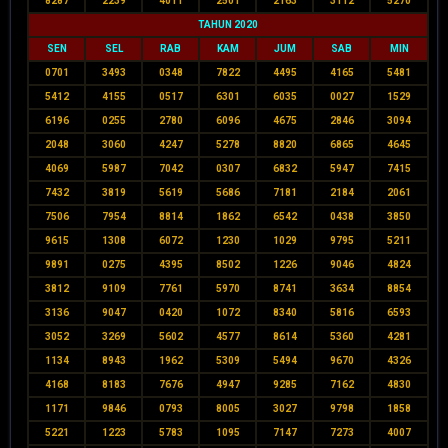
8287
2239
4011
2501
2163
3112
5270
TAHUN 2020
SEN
SEL
RAB
KAM
JUM
SAB
MIN
0701
3493
0348
7822
4495
4165
5481
5412
4155
0517
6301
6035
0027
1529
6196
0255
2780
6096
4675
2846
3094
2048
3060
4247
5278
8820
6865
4645
4069
5987
7042
0307
6832
5947
7415
7432
3819
5619
5686
7181
2184
2061
7506
7954
8814
1862
6542
0438
3850
9615
1308
6072
1230
1029
9795
5211
9891
0275
4395
8502
1226
9046
4824
3812
9109
7761
5970
8741
3634
8854
3136
9047
0420
1072
8340
5816
6593
3052
3269
5602
4577
8614
5360
4281
1134
8943
1962
5309
5494
9670
4326
4168
8183
7676
4947
9285
7162
4830
1171
9846
0793
8005
3027
9798
1858
5221
1223
5783
1095
7147
7273
4007