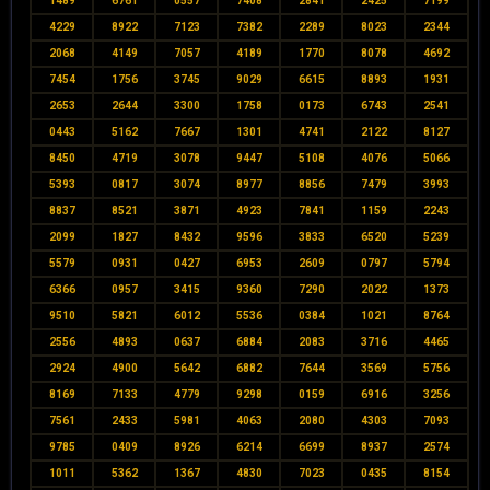
1489
6761
0557
7408
2841
2425
7199
4229
8922
7123
7382
2289
8023
2344
2068
4149
7057
4189
1770
8078
4692
7454
1756
3745
9029
6615
8893
1931
2653
2644
3300
1758
0173
6743
2541
0443
5162
7667
1301
4741
2122
8127
8450
4719
3078
9447
5108
4076
5066
5393
0817
3074
8977
8856
7479
3993
8837
8521
3871
4923
7841
1159
2243
2099
1827
8432
9596
3833
6520
5239
5579
0931
0427
6953
2609
0797
5794
6366
0957
3415
9360
7290
2022
1373
9510
5821
6012
5536
0384
1021
8764
2556
4893
0637
6884
2083
3716
4465
2924
4900
5642
6882
7644
3569
5756
8169
7133
4779
9298
0159
6916
3256
7561
2433
5981
4063
2080
4303
7093
9785
0409
8926
6214
6699
8937
2574
1011
5362
1367
4830
7023
0435
8154