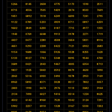
5266
8145
2658
4775
5173
1590
2511
8715
4556
7505
9439
2074
8503
7609
9451
6892
7018
6249
6690
7241
2795
9122
0789
5233
4939
8711
0897
6259
9602
2849
6200
0187
7715
4977
1355
1940
0769
6048
9913
3978
2271
1719
4437
0477
2280
4508
3654
5831
8916
4651
0293
2208
0422
7121
6902
2683
9154
9688
1066
5926
9328
8255
1620
5133
8327
7702
5348
8095
9544
4700
3689
0421
2043
9467
4005
6354
8713
9837
1925
5843
0592
8079
4630
1890
2063
5316
6900
3490
9078
2953
7169
8963
5893
8371
3028
8517
7802
3057
2403
1990
6674
2976
9110
3682
3944
2134
7490
6027
9416
0514
1224
8625
4502
6142
8960
7520
9342
3124
7291
5982
2237
6910
1328
3167
5330
7202