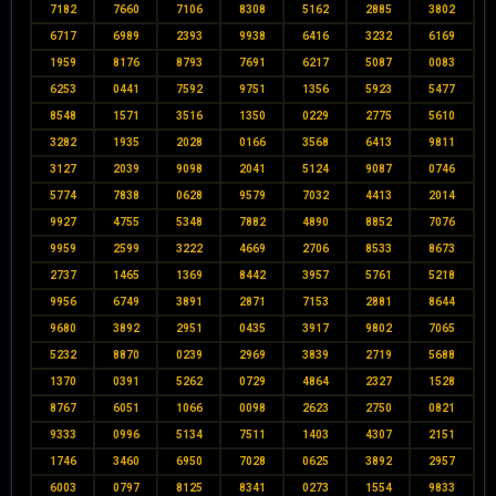
7182
7660
7106
8308
5162
2885
3802
6717
6989
2393
9938
6416
3232
6169
1959
8176
8793
7691
6217
5087
0083
6253
0441
7592
9751
1356
5923
5477
8548
1571
3516
1350
0229
2775
5610
3282
1935
2028
0166
3568
6413
9811
3127
2039
9098
2041
5124
9087
0746
5774
7838
0628
9579
7032
4413
2014
9927
4755
5348
7882
4890
8852
7076
9959
2599
3222
4669
2706
8533
8673
2737
1465
1369
8442
3957
5761
5218
9956
6749
3891
2871
7153
2881
8644
9680
3892
2951
0435
3917
9802
7065
5232
8870
0239
2969
3839
2719
5688
1370
0391
5262
0729
4864
2327
1528
8767
6051
1066
0098
2623
2750
0821
9333
0996
5134
7511
1403
4307
2151
1746
3460
6950
7028
0625
3892
2957
6003
0797
8125
8341
0273
1554
9833