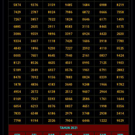
5874
9376
3159
9485
1684
6988
8219
7429
2787
8024
7986
6872
0666
7358
7267
3857
7022
1824
0646
6171
1459
6885
2635
3911
8583
3115
8465
6175
3086
9559
9896
3397
6924
4423
2630
9334
3407
1118
7420
1606
3918
7780
4843
1896
9230
7227
2392
4110
0525
0005
7651
8645
7940
2161
0837
9424
8121
8526
4635
4501
0995
7125
1903
5189
2049
6937
0576
1961
0791
2882
8470
7092
9156
7883
0824
0339
8195
1878
4836
4183
3640
9248
1966
9782
4954
2072
6138
2512
9607
2964
4536
0169
7567
5593
6066
2586
1761
1644
6054
6213
0076
0837
4651
1998
0356
7835
6348
6186
2979
3748
2938
3414
7798
9194
2326
7904
6446
1222
9029
TAHUN 2021