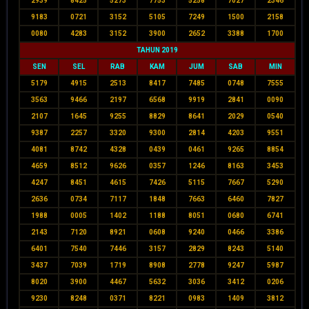
2939
8425
5273
7753
5258
7027
2346
9183
0721
3152
5105
7249
1500
2158
0080
4283
3152
3900
2652
3388
1700
TAHUN 2019
SEN
SEL
RAB
KAM
JUM
SAB
MIN
5179
4915
2513
8417
7485
0748
7555
3563
9466
2197
6568
9919
2841
0090
2107
1645
9255
8829
8641
2029
0540
9387
2257
3320
9300
2814
4203
9551
4081
8742
4328
0439
0461
9265
8854
4659
8512
9626
0357
1246
8163
3453
4247
8451
4615
7426
5115
7667
5290
2636
0734
7117
1848
7663
6460
7827
1988
0005
1402
1188
8051
0680
6741
2143
7120
8921
0608
9240
0466
3386
6401
7540
7446
3157
2829
8243
5140
3437
7039
1719
8908
2778
9247
5987
8020
3900
4467
5632
3036
3412
0206
9230
8248
0371
8221
0983
1409
3812