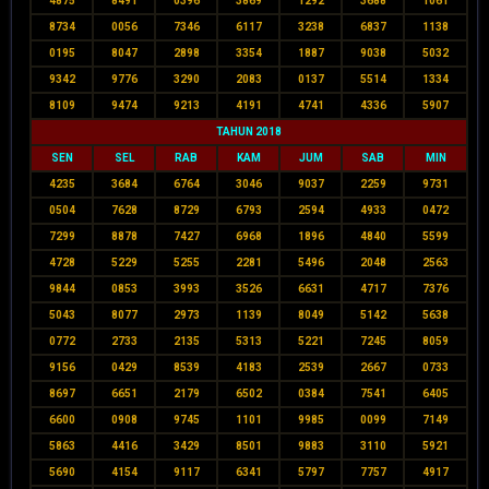
4875
8491
0396
3869
1292
3688
1061
8734
0056
7346
6117
3238
6837
1138
0195
8047
2898
3354
1887
9038
5032
9342
9776
3290
2083
0137
5514
1334
8109
9474
9213
4191
4741
4336
5907
TAHUN 2018
SEN
SEL
RAB
KAM
JUM
SAB
MIN
4235
3684
6764
3046
9037
2259
9731
0504
7628
8729
6793
2594
4933
0472
7299
8878
7427
6968
1896
4840
5599
4728
5229
5255
2281
5496
2048
2563
9844
0853
3993
3526
6631
4717
7376
5043
8077
2973
1139
8049
5142
5638
0772
2733
2135
5313
5221
7245
8059
9156
0429
8539
4183
2539
2667
0733
8697
6651
2179
6502
0384
7541
6405
6600
0908
9745
1101
9985
0099
7149
5863
4416
3429
8501
9883
3110
5921
5690
4154
9117
6341
5797
7757
4917