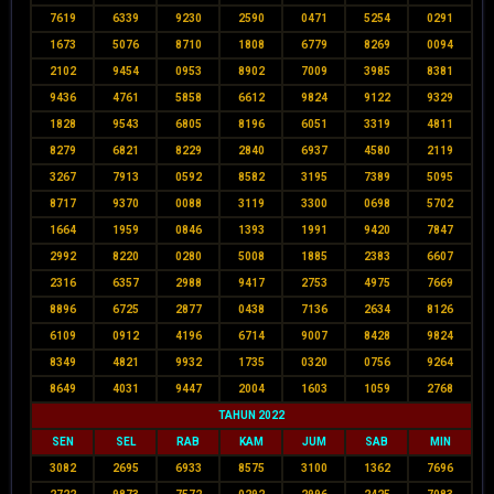
7619
6339
9230
2590
0471
5254
0291
1673
5076
8710
1808
6779
8269
0094
2102
9454
0953
8902
7009
3985
8381
9436
4761
5858
6612
9824
9122
9329
1828
9543
6805
8196
6051
3319
4811
8279
6821
8229
2840
6937
4580
2119
3267
7913
0592
8582
3195
7389
5095
8717
9370
0088
3119
3300
0698
5702
1664
1959
0846
1393
1991
9420
7847
2992
8220
0280
5008
1885
2383
6607
2316
6357
2988
9417
2753
4975
7669
8896
6725
2877
0438
7136
2634
8126
6109
0912
4196
6714
9007
8428
9824
8349
4821
9932
1735
0320
0756
9264
8649
4031
9447
2004
1603
1059
2768
TAHUN 2022
SEN
SEL
RAB
KAM
JUM
SAB
MIN
3082
2695
6933
8575
3100
1362
7696