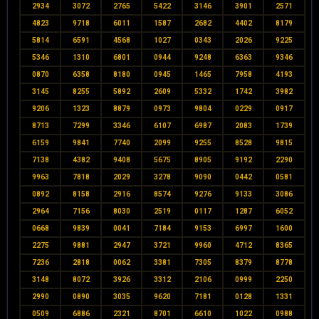
2934
3072
2765
5422
3146
3901
2571
4823
9718
6011
1587
2682
4402
8179
5814
6591
4568
1027
0343
2026
9225
5346
1310
6801
0944
9248
6363
9346
0870
6358
8180
0945
1465
7958
4193
3145
8255
5892
2609
5332
1742
3982
9206
1323
8879
0973
9804
0229
0917
8713
7299
3346
6107
6987
2083
1739
6159
9841
7740
2099
9255
8528
9815
7138
4382
9408
5675
8905
9192
2290
9963
7818
2029
3278
9090
0442
0581
0892
8158
2916
8574
9276
9133
3086
2964
7156
8030
2519
0117
1287
6052
0668
9839
0041
7184
9153
6997
1600
2275
9881
2947
3721
9960
4712
8365
7236
2818
0062
3381
7305
8379
8778
3148
8072
3926
3312
2106
0999
2250
2990
0890
3035
9620
7181
0128
1331
0509
6886
2321
8701
6610
1022
0988