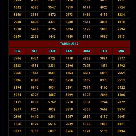
8783
4570
6538
0120
9355
3830
7212
1642
6080
3547
4519
6191
4020
7724
8168
3586
8472
2673
9430
6159
8334
2208
6405
3439
5280
9634
3871
1810
1510
5489
8124
6094
5175
2080
2294
0549
2055
1445
4540
5184
9897
2513
TAHUN 2017
SEN
SEL
RAB
KAM
JUM
SAB
MIN
7706
8454
0728
4978
4832
3891
5177
9533
4351
3231
7396
7675
1451
3792
7056
1443
8589
1854
4651
6895
7559
3836
0548
1933
6220
3105
0375
5513
9194
0946
4834
0191
7634
4160
0422
3074
6026
4687
3099
8927
2844
1406
3172
8803
5762
9710
3963
1244
2072
6577
8209
4839
5510
4306
3669
3574
2596
9440
0291
5267
2854
6157
7095
1626
8329
5514
2549
5002
2809
3921
7817
3300
6037
8266
1928
5178
0834