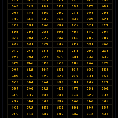
2722
9873
7572
0292
2996
2425
7083
3040
2323
9899
0135
0295
3870
6791
2059
1348
6160
7602
2716
9993
7698
3202
9340
8752
9940
8550
0928
6091
0213
2701
1760
4309
6715
2611
3471
3268
0498
2058
6565
4687
3442
0394
3510
0061
7297
3969
6146
2155
9189
9652
1691
0229
5285
8118
2091
4860
0512
2076
9313
6530
2116
2590
2033
6990
9961
7094
4576
3381
0260
6652
8028
2345
5153
7213
1185
2267
9323
0089
6423
5644
6331
8019
6080
5833
7320
7162
1492
9590
2079
0651
8433
6513
0461
0744
7008
3104
2782
1874
0687
5362
3928
4835
1773
7291
0362
5376
0157
8008
5003
9249
3392
3684
4207
3464
3209
7302
6263
9148
3205
1835
3529
9853
6532
9801
8949
8597
7072
8143
1309
6485
9367
0644
4258