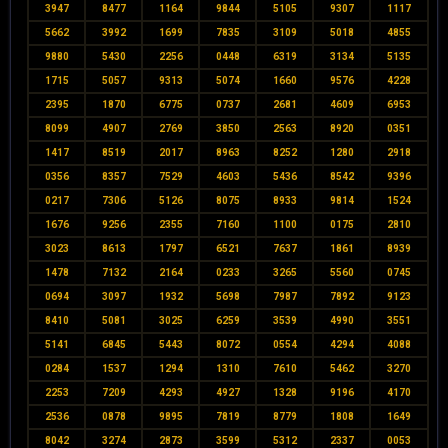
3947
8477
1164
9844
5105
9307
1117
5662
3992
1699
7835
3109
5018
4855
9880
5430
2256
0448
6319
3134
5135
1715
5057
9313
5074
1660
9576
4228
2395
1870
6775
0737
2681
4609
6953
8099
4907
2769
3850
2563
8920
0351
1417
8519
2017
8963
8252
1280
2918
0356
8357
7529
4603
5436
8542
9396
0217
7306
5126
8075
8933
9814
1524
1676
9256
2355
7160
1100
0175
2810
3023
8613
1797
6521
7637
1861
8939
1478
7132
2164
0233
3265
5560
0745
0694
3097
1932
5698
7987
7892
9123
8410
5081
3025
6259
3539
4990
3551
5141
6845
5443
8072
0554
4294
4088
0284
1537
1294
1310
7610
5462
3270
2253
7209
4293
4927
1328
9196
4170
2536
0878
9895
7819
8779
1808
1649
8042
3274
2873
3599
5312
2337
0053