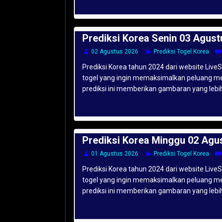
Prediksi Korea Senin 03 Agust
02 Agustus 2026
Prediksi Togel Korea
Prediksi Korea tahun 2024 dari website Live
togel yang ingin memaksimalkan peluang men
prediksi ini memberikan gambaran yang lebih
Prediksi Korea Minggu 02 Agu
01 Agustus 2026
Prediksi Togel Korea
Prediksi Korea tahun 2024 dari website Live
togel yang ingin memaksimalkan peluang men
prediksi ini memberikan gambaran yang lebih