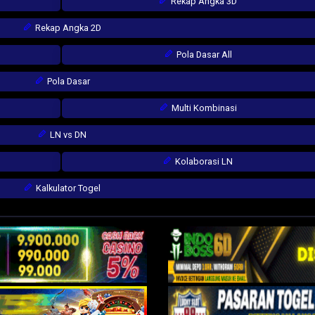
Rekap Angka 3D
Rekap Angka 2D
Pola Dasar All
Pola Dasar
Multi Kombinasi
LN vs DN
Kolaborasi LN
Kalkulator Togel