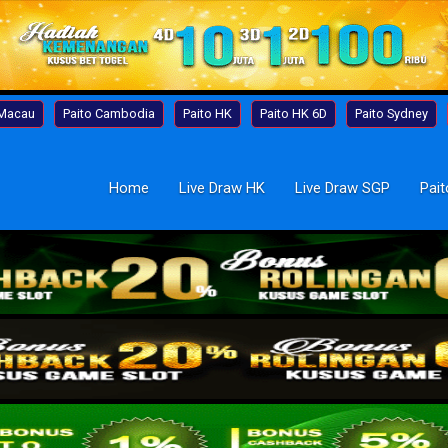
 Macau
Paito Cambodia
Paito HK
Paito HK 6D
Paito Sydney
Home
Live Draw HK
Live Draw SGP
Pai