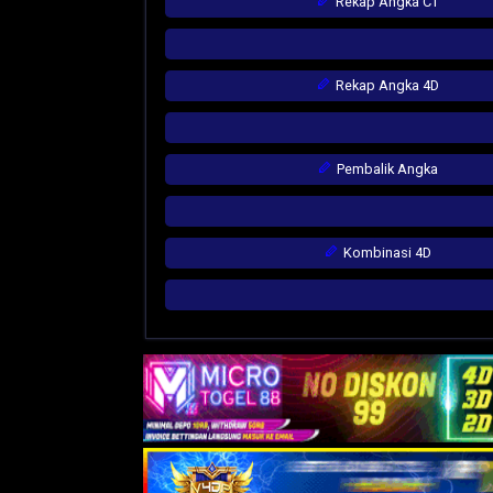
Rekap Angka CT
Rekap Angka 4D
Pembalik Angka
Kombinasi 4D