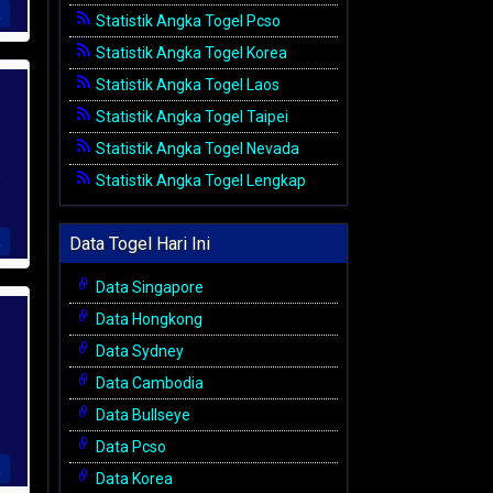
a
Statistik Angka Togel Pcso
Statistik Angka Togel Korea
Statistik Angka Togel Laos
Statistik Angka Togel Taipei
Statistik Angka Togel Nevada
,
Statistik Angka Togel Lengkap
a
Data Togel Hari Ini
Data Singapore
Data Hongkong
Data Sydney
Data Cambodia
,
Data Bullseye
Data Pcso
a
Data Korea