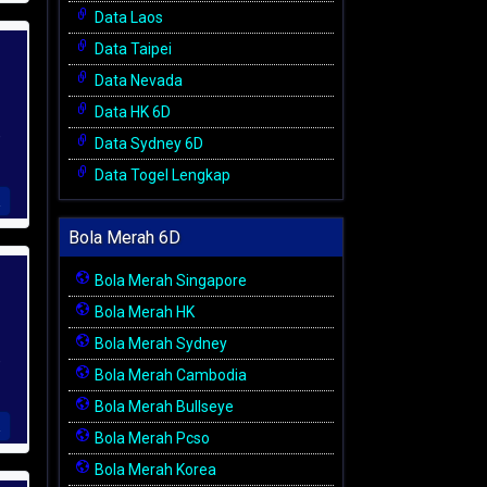
Data Laos
Data Taipei
Data Nevada
Data HK 6D
,
Data Sydney 6D
Data Togel Lengkap
a
Bola Merah 6D
Bola Merah Singapore
Bola Merah HK
Bola Merah Sydney
,
Bola Merah Cambodia
Bola Merah Bullseye
a
Bola Merah Pcso
Bola Merah Korea