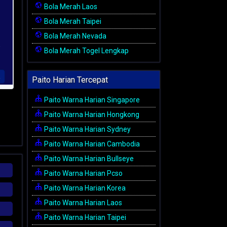
Bola Merah Laos
Bola Merah Taipei
Bola Merah Nevada
,
Bola Merah Togel Lengkap
a
Paito Harian Tercepat
Paito Warna Harian Singapore
Paito Warna Harian Hongkong
Paito Warna Harian Sydney
Paito Warna Harian Cambodia
Paito Warna Harian Bullseye
Paito Warna Harian Pcso
Paito Warna Harian Korea
Paito Warna Harian Laos
Paito Warna Harian Taipei