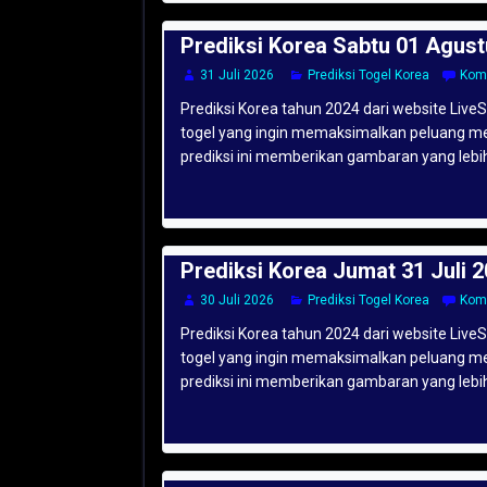
Prediksi Korea Sabtu 01 Agus
31 Juli 2026
Prediksi Togel Korea
Kom
Prediksi Korea tahun 2024 dari website Live
togel yang ingin memaksimalkan peluang men
prediksi ini memberikan gambaran yang lebih
Prediksi Korea Jumat 31 Juli 
30 Juli 2026
Prediksi Togel Korea
Kom
Prediksi Korea tahun 2024 dari website Live
togel yang ingin memaksimalkan peluang men
prediksi ini memberikan gambaran yang lebih