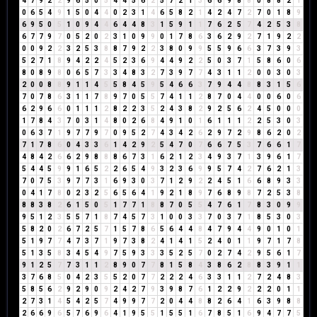
4
7
9
2
2
9
6
5
0
5
4
4
5
6
2
5
7
2
1
3
6
6
9
8
8
0
8
8
2
1
0
6
5
4
9
1
5
0
4
4
0
2
3
1
4
6
5
8
2
1
4
2
4
7
2
7
0
1
8
9
6
9
5
0
5
1
0
9
4
4
6
4
4
8
3
1
5
9
1
1
7
6
2
5
7
4
2
5
3
8
6
7
7
9
7
0
5
2
0
2
3
1
0
9
9
0
1
7
8
6
3
6
2
9
2
7
1
9
2
2
0
0
9
2
2
3
2
5
3
8
8
7
9
2
2
3
8
0
9
9
5
5
9
6
6
3
7
3
9
3
5
2
7
1
8
9
4
2
2
4
5
2
3
6
9
4
4
9
2
2
5
0
3
7
1
5
8
6
0
6
8
0
8
9
8
0
6
5
7
3
3
4
8
3
2
7
3
9
7
7
4
3
1
1
2
0
0
3
0
3
2
0
0
8
8
9
1
1
4
5
5
8
4
5
9
5
4
6
6
3
7
9
4
4
8
8
3
1
5
6
7
0
7
8
6
3
1
1
7
8
9
7
0
5
5
7
4
1
1
2
8
7
0
4
4
0
0
6
0
6
6
2
9
6
6
0
1
1
1
2
8
2
2
3
5
2
4
3
8
2
9
2
5
6
2
4
5
0
0
0
1
7
8
4
3
7
0
3
1
4
8
0
2
6
8
4
9
1
0
1
6
1
1
1
2
2
5
3
0
3
0
6
3
7
1
9
7
7
9
7
0
9
5
2
7
4
3
4
2
6
2
9
7
2
9
8
6
2
0
2
7
1
7
8
6
0
4
3
3
6
1
4
2
9
2
5
4
7
0
7
6
6
7
5
3
7
6
6
1
7
4
8
4
2
6
6
2
9
8
8
8
6
7
3
1
6
2
1
2
3
4
9
3
7
1
3
9
6
1
7
5
4
4
5
9
9
1
6
5
2
2
6
5
4
9
3
2
3
6
9
9
5
7
4
2
7
6
2
1
3
7
0
7
5
3
9
7
7
3
1
6
9
3
0
3
7
1
2
9
2
2
4
5
1
6
6
8
9
3
3
0
4
1
7
8
0
2
3
2
5
6
5
6
4
1
9
2
1
8
9
7
6
8
9
8
7
2
5
3
8
8
8
3
8
2
6
1
5
0
5
1
7
7
1
8
8
7
0
5
5
4
7
6
1
7
8
3
0
9
9
9
5
1
2
3
5
5
7
1
8
7
4
5
7
3
1
0
0
3
3
7
0
3
7
1
8
5
3
0
3
5
8
2
0
2
6
7
2
5
7
1
5
7
8
6
5
6
4
4
8
4
7
9
4
4
9
0
1
0
1
5
1
9
7
7
4
7
3
7
1
9
7
3
8
2
4
1
4
1
5
2
4
0
1
1
9
7
1
7
8
5
1
3
5
8
3
4
5
4
9
7
5
9
3
3
3
5
2
5
7
0
2
7
4
2
9
5
6
1
7
9
1
2
5
7
7
3
1
1
2
8
9
0
7
7
8
1
5
8
4
3
8
6
2
8
8
3
9
1
1
3
7
6
8
5
0
4
2
3
5
5
2
0
7
7
2
2
2
4
6
3
3
1
1
2
7
2
4
8
3
5
8
5
6
2
9
2
9
0
9
2
4
2
7
9
3
9
8
7
6
1
2
2
9
2
2
2
0
1
1
2
7
3
1
4
5
4
2
5
7
4
9
9
7
7
2
0
4
4
8
8
2
6
4
1
6
3
9
8
8
2
6
6
9
6
5
7
6
9
6
4
1
9
5
5
1
5
5
1
6
7
8
5
1
6
9
4
7
7
5