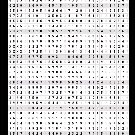
0
1
5
3
8
1
8
2
6
8
9
3
1
8
9
7
3
5
1
6
3
5
7
7
5
9
9
2
6
8
6
2
3
0
3
1
6
9
9
9
4
5
1
5
6
1
9
5
1
6
8
2
3
4
7
1
4
5
7
3
2
5
6
9
6
4
2
0
5
5
0
2
6
6
3
7
1
2
8
1
1
5
2
4
6
2
9
5
3
8
0
7
2
2
4
0
1
0
1
1
3
5
0
3
3
4
1
8
7
6
6
1
1
1
2
8
5
2
4
6
8
5
9
5
5
7
2
4
6
1
9
5
9
5
5
4
6
8
0
8
8
0
7
8
6
5
2
9
4
4
8
6
7
5
3
6
1
1
0
1
1
4
3
0
3
1
1
8
2
1
2
9
4
3
7
4
8
8
8
7
2
3
2
2
4
9
7
2
8
1
2
0
5
7
3
9
2
9
6
6
9
6
6
4
1
9
3
7
6
4
8
8
7
7
5
1
6
1
0
1
3
5
4
2
6
9
4
9
1
1
6
3
9
6
6
9
7
6
5
2
2
9
9
6
6
1
5
7
0
7
8
5
7
1
8
6
4
8
9
8
1
3
6
6
3
5
0
4
4
8
X
X
X
X
X
2
2
2
7
9
9
7
0
3
3
7
8
1
2
3
3
7
4
5
9
8
0
2
9
2
X
X
X
X
X
2
7
2
5
7
1
1
3
9
3
8
4
1
3
4
6
3
4
4
8
8
5
3
4
7
0
7
7
2
9
6
7
7
5
3
0
9
3
1
4
8
4
6
6
3
2
7
3
8
2
5
1
3
9
3
0
0
5
3
8
6
6
7
6
4
2
5
6
8
5
3
4
0
0
0
3
4
1
9
1
1
9
8
0
8
7
4
6
6
3
9
5
1
6
7
5
9
9
2
2
1
4
1
7
8
6
8
5
4
9
3
3
7
0
7
6
7
7
3
1
9
6
3
1
4
9
9
8
8
7
4
6
6
6
3
3
9
8
7
6
6
5
1
7
8
8
8
5
2
7
9
1
5
7
3
9
6
2
3
5
2
2
3
3
6
7
7
0
4
4
7
8
9
7
7
6
8
0
4
4
4
0
6
7
4
1
9
9
8
8
5
0
2
5
7
4
9
2
4
6
6
5
5
4
9
3
4
6
0
6
5
8
8
5
4
2
0
7
6
4
9
8
5
1
6
0
1
6
2
8
4
3
8
5
4
0
7
1
2
3
5
2
9
7
7
7
3
2
5
7
7
8
1
6
7
3
1
7
5
3
4
9
9
7
7
3
1
4
6
1
7
5
0
1
1
2
7
2
2
4
0
7
5
3
8
1
2
8
9
8
6
8
8
1
9
7
9
8
9
8
0
9
5
9
5
6
4
4
1
5
9
2
5
1
6
9
0
6
1
7
2
2
3
4
7
1
1
9
1
1
6
0
4
4
8
3
1
1
9
1
7
5
8
2
1
4
9
5
3
8
8
6
3
0
3
4
9
6
8
5
8
4
1
4
5
6
4
1
3
4
X
X
X
X
X
X
X
X
X
X
X
X
X
X
X
7
6
5
4
9
6
6
1
7
8
2
1
1
7
8
2
8
8
8
7
2
7
5
9
5
8
2
9
5
5
9
4
0
4
4
8
1
3
8
2
5
0
6
4
1
2
5
1
9
1
9
8
1
9
1
5
4
6
4
1
7
1
9
1
1
9
9
2
9
2
7
1
8
1
9
3
1
8
9
8
7
3
5
1
6
7
6
0
2
2
1
5
1
7
8
6
6
2
4
6
4
4
0
0
0
2
3
2
2
4
7
4
1
5
6
8
1
9
0
9