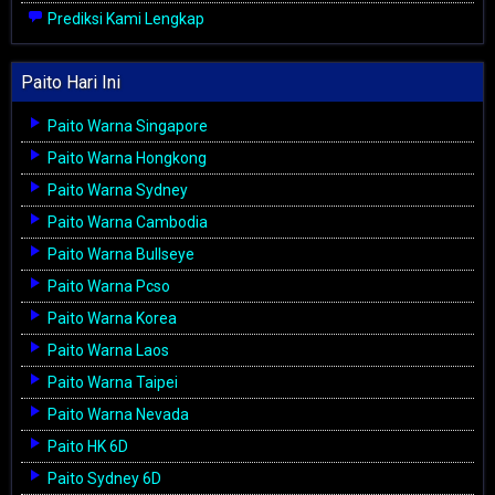
Prediksi Kami Lengkap
Paito Hari Ini
Paito Warna Singapore
Paito Warna Hongkong
Paito Warna Sydney
Paito Warna Cambodia
Paito Warna Bullseye
Paito Warna Pcso
Paito Warna Korea
Paito Warna Laos
Paito Warna Taipei
Paito Warna Nevada
Paito HK 6D
Paito Sydney 6D