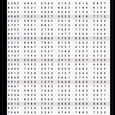
5
2
8
3
2
6
8
6
4
1
0
3
6
4
1
2
1
9
2
2
9
4
1
6
7
8
8
9
7
7
8
4
1
0
1
5
5
2
1
3
5
8
7
0
7
8
0
2
3
5
4
1
8
9
8
8
1
0
3
3
9
6
5
3
8
9
2
4
9
4
9
6
0
8
8
8
0
4
0
4
0
1
9
4
4
7
4
3
0
3
4
0
6
5
2
7
5
3
1
4
6
3
1
7
8
4
3
3
3
6
9
8
1
8
9
7
7
1
2
3
5
5
6
3
9
0
8
3
0
3
9
0
6
3
9
5
6
1
6
7
7
0
2
6
8
3
0
4
4
8
5
7
3
7
1
9
3
5
1
6
8
8
2
1
3
7
9
3
6
9
8
2
0
2
2
7
3
0
9
9
2
5
9
5
5
3
6
4
9
4
2
7
9
8
8
9
6
0
5
5
7
7
9
0
9
3
4
6
0
6
8
6
1
7
8
9
0
9
3
3
2
1
3
2
5
1
4
7
7
5
9
9
0
0
0
1
2
9
9
9
3
9
4
4
8
9
3
3
4
7
0
8
6
4
1
9
7
5
0
5
8
3
4
4
8
7
3
0
7
7
3
2
1
3
4
8
6
8
5
4
7
8
6
1
7
8
1
3
8
2
1
6
6
2
8
5
2
6
3
9
9
3
8
9
8
8
9
6
7
4
4
2
9
0
9
7
5
9
7
7
4
1
9
3
3
0
3
9
3
3
9
6
2
4
6
5
9
2
0
2
5
9
4
7
2
7
3
8
8
7
7
0
5
7
3
2
5
0
0
0
4
7
4
7
2
1
9
9
4
4
5
3
7
0
7
2
3
5
0
5
0
9
3
2
5
0
7
3
2
5
4
1
4
3
7
5
5
2
0
2
1
0
3
0
3
2
9
1
9
1
2
5
3
7
1
2
7
2
3
5
2
0
9
2
2
5
9
0
2
2
6
0
1
2
3
5
3
1
0
1
0
9
9
1
1
6
4
8
0
8
0
4
0
0
0
7
2
9
0
9
2
9
7
6
4
6
2
5
0
5
2
4
8
3
2
7
4
0
9
9
2
9
1
2
3
1
9
5
8
4
3
6
5
2
7
4
7
3
7
1
2
2
6
4
1
7
4
8
0
8
9
8
6
8
5
9
3
7
8
6
4
3
6
8
5
0
8
6
1
7
5
7
9
9
9
0
0
8
4
3
3
9
1
2
3
0
0
5
2
7
1
2
7
9
7
5
6
4
8
3
4
0
4
0
4
1
4
2
4
6
4
6
6
1
7
9
1
7
8
6
5
0
4
2
6
0
6
7
0
7
4
0
9
0
9
7
9
1
7
8
7
7
0
4
4
9
8
4
3
7
7
6
6
0
6
1
6
0
2
2
7
0
8
2
1
0
8
9
7
7
8
3
2
6
8
7
8
2
0
2
5
9
1
3
4
2
0
3
6
9
9
1
9
9
9
2
0
7
1
8
7
3
4
5
9
8
5
0
9
9
8
9
6
6
3
4
0
3
3
6
6
4
5
1
6
2
0
5
1
6
3
0
1
2
3
2
9
8
0
8
7
3
1
4
5
X
X
X
X
X
X
X
X
X
X
X
X
X
X
X
8
2
7
1
8
2
1
5
6
2
5
6
6
3
9
5
5
5
3
8
0
5
7
1
8
0
0
4
1
5
7
5
6
9
6
3
3
4
2
6
3
2
4
1
5
4
7
6
9
6
7
8
8
2
1
7
2
2
2
4