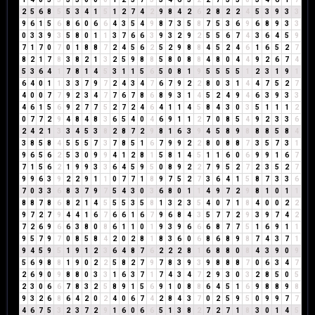
2
5
6
8
5
5
3
4
1
5
1
2
7
4
2
9
8
4
2
6
2
8
2
2
4
5
3
9
3
3
9
6
1
5
6
8
6
0
6
6
4
3
5
4
9
8
7
3
5
8
7
5
3
6
9
6
8
9
3
3
0
3
3
9
3
5
8
0
1
1
3
7
6
6
3
9
3
2
9
2
5
5
6
7
4
3
6
4
5
9
7
1
7
0
7
0
1
8
8
7
2
4
5
6
2
5
2
9
8
8
4
5
2
4
6
1
6
5
2
7
8
2
1
7
8
3
8
2
1
3
2
5
9
8
8
5
8
0
8
8
4
8
0
4
4
9
2
6
7
4
5
3
6
4
1
7
8
1
4
5
3
1
1
5
6
5
0
8
1
9
5
5
5
5
1
2
3
1
9
1
6
4
0
1
1
3
3
7
9
7
2
4
3
4
7
6
7
9
2
2
8
0
3
1
4
4
7
5
2
7
4
0
0
7
7
9
2
3
4
7
7
6
7
8
6
8
9
3
1
4
5
2
4
9
4
6
3
9
3
3
4
6
1
5
6
9
2
7
7
5
2
7
2
4
6
4
1
1
4
5
8
4
3
0
3
5
1
1
1
2
0
7
7
2
9
4
8
4
8
3
6
5
4
0
4
6
9
1
1
2
7
0
8
5
4
9
2
3
3
6
2
4
2
1
3
3
4
5
3
8
2
8
7
2
9
8
1
6
3
9
4
5
8
9
8
8
8
5
8
4
3
8
5
8
4
5
5
5
7
3
7
8
5
1
6
7
9
9
2
2
8
0
8
8
7
3
5
7
3
1
9
6
5
6
2
5
3
0
9
9
4
1
2
8
1
5
8
1
4
5
1
1
6
0
6
9
9
1
6
7
7
1
5
6
2
1
9
9
3
3
6
4
5
9
5
0
8
9
2
2
7
9
5
2
7
2
3
5
2
7
9
9
6
3
9
2
2
9
1
1
0
7
7
1
8
9
7
5
2
7
3
6
4
1
5
8
7
3
3
6
7
0
3
3
6
8
3
7
9
7
5
4
3
0
3
6
8
0
1
1
4
9
7
2
9
8
1
0
1
1
8
8
7
8
6
8
2
1
4
5
5
5
3
5
8
1
3
2
3
5
4
0
7
1
8
4
0
0
2
2
9
7
2
7
9
4
4
1
6
7
6
6
1
6
7
9
6
8
4
3
5
7
7
2
9
3
9
7
4
2
7
2
6
9
6
6
3
8
0
8
6
1
1
0
1
9
3
9
6
6
6
8
7
7
5
1
6
9
1
1
9
5
7
9
7
0
8
5
8
4
2
0
2
8
1
8
3
6
0
6
8
6
8
9
8
7
4
3
7
1
9
4
5
9
5
1
9
1
2
3
6
4
8
7
6
2
2
2
8
1
6
8
8
0
8
4
3
9
0
9
5
6
9
8
8
1
9
0
2
2
5
8
2
7
9
7
8
3
9
3
9
8
8
8
7
0
6
3
4
7
2
6
9
0
9
8
8
0
3
3
1
6
3
7
1
7
4
3
4
7
2
9
3
0
3
2
8
5
0
5
2
3
0
6
6
7
8
3
2
5
8
9
1
5
6
9
1
0
8
8
6
4
5
1
6
9
8
8
9
8
9
3
2
6
8
6
4
2
0
2
4
0
6
7
4
2
8
4
3
7
0
2
5
9
5
0
9
9
7
7
4
6
7
5
3
2
3
7
2
9
1
6
0
6
6
5
1
3
8
2
7
2
7
1
8
3
0
1
4
5