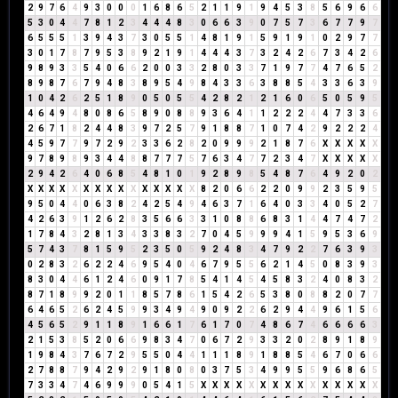
2
9
7
6
4
9
3
0
0
0
1
6
8
6
5
2
1
1
9
1
9
4
5
3
8
5
6
9
6
6
5
3
0
4
4
7
8
1
2
3
4
4
4
8
3
0
6
6
3
9
0
7
5
7
3
6
7
7
9
7
6
5
5
5
1
3
9
4
3
7
3
0
5
5
1
4
8
1
9
1
5
9
1
9
1
0
2
9
7
7
3
0
1
7
8
7
9
5
3
8
9
2
1
9
1
4
4
4
3
7
3
2
4
2
6
7
3
4
2
6
9
8
9
3
3
5
4
0
6
6
2
0
0
3
3
2
8
0
3
3
7
1
9
7
7
4
7
6
5
2
8
9
8
7
6
7
9
4
8
3
8
9
5
4
9
8
4
3
3
6
3
8
8
5
4
3
3
6
3
9
1
0
4
2
6
2
5
1
8
9
0
5
0
5
5
4
2
8
2
1
2
1
6
0
6
5
0
5
9
5
4
6
4
9
4
8
0
8
6
5
8
9
0
8
8
9
3
6
4
1
1
2
2
2
4
4
7
3
3
6
2
6
7
1
8
2
4
4
8
3
9
7
2
5
7
9
1
8
8
7
1
0
7
4
2
9
2
2
2
4
4
5
9
7
7
9
7
2
9
2
3
3
6
2
8
2
0
9
9
9
2
1
8
7
6
X
X
X
X
X
9
7
8
9
8
9
3
4
4
8
8
7
7
7
5
7
6
3
4
7
7
2
3
4
7
X
X
X
X
X
2
9
4
2
6
4
0
6
8
5
4
8
1
0
1
9
2
8
9
8
5
4
8
7
6
4
9
2
0
2
X
X
X
X
X
X
X
X
X
X
X
X
X
X
X
8
2
0
6
6
2
2
0
9
9
2
3
5
9
5
9
5
0
4
4
0
6
3
8
2
4
2
5
4
9
4
6
3
7
1
6
4
0
3
3
4
0
5
2
7
4
2
6
3
9
1
2
6
2
8
3
5
6
6
3
3
1
0
8
8
6
8
3
1
4
4
7
4
7
2
1
7
8
4
3
2
8
1
3
4
3
3
8
3
2
7
0
4
5
9
9
9
4
1
5
9
5
3
6
9
5
7
4
3
7
8
1
5
9
5
2
3
5
0
5
9
2
4
8
3
4
7
9
2
2
7
6
3
9
3
0
2
8
3
2
6
2
2
4
6
9
5
4
0
4
6
7
9
5
5
6
2
1
4
5
0
8
3
9
3
8
3
0
4
4
6
1
2
4
6
0
9
1
7
8
5
4
1
4
5
4
5
8
3
2
4
0
8
3
2
8
7
1
8
9
9
2
0
1
1
8
5
7
8
6
1
5
4
2
6
5
3
8
0
8
8
2
0
7
7
6
4
6
5
2
6
2
4
5
9
9
3
4
9
4
9
0
9
2
2
6
2
9
4
4
9
6
1
5
6
4
5
6
5
2
9
1
1
8
9
1
6
6
1
7
6
1
7
0
7
4
8
6
7
4
6
6
6
6
3
2
1
5
3
8
5
2
0
6
6
9
8
3
4
7
0
6
7
2
9
3
3
2
0
2
8
9
1
8
9
1
9
8
4
3
7
6
7
2
9
5
5
0
4
4
1
1
1
8
9
1
8
8
5
4
6
7
0
6
6
2
7
8
8
7
9
4
2
9
2
9
1
8
0
8
0
3
7
5
3
4
9
9
5
5
9
6
8
6
5
7
3
3
4
7
4
6
9
9
9
0
5
4
1
5
X
X
X
X
X
X
X
X
X
X
X
X
X
X
X