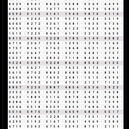
8
0
2
9
2
8
9
4
1
5
8
8
2
6
8
9
5
8
8
7
0
3
6
9
6
6
4
9
9
9
5
4
0
8
8
2
4
5
5
1
7
4
7
7
5
9
4
0
1
1
9
8
7
0
7
5
8
0
2
2
0
5
9
2
2
5
1
1
0
1
4
1
4
1
5
1
9
4
0
4
9
8
7
0
7
4
1
1
6
7
8
6
0
1
1
9
2
4
3
7
3
4
7
9
7
9
5
7
3
1
8
9
2
4
6
3
3
1
9
1
6
0
6
5
2
8
2
7
2
9
4
3
6
1
7
6
4
8
1
9
1
0
3
0
3
6
7
3
6
9
9
9
3
9
3
9
0
8
6
5
7
0
7
6
4
8
1
2
5
7
7
0
0
3
3
0
6
4
6
1
1
5
1
3
4
7
2
2
5
7
8
4
6
1
7
6
1
9
3
3
3
2
1
2
3
3
6
3
0
3
8
4
1
5
6
6
8
3
6
9
3
2
2
8
1
4
7
8
5
4
6
1
4
9
4
8
0
8
2
1
6
7
1
0
1
2
3
6
7
4
2
3
0
4
4
1
2
9
5
5
1
2
9
0
9
3
1
6
0
6
9
7
5
7
3
8
1
6
1
7
0
7
6
2
8
1
8
6
8
5
6
5
3
1
4
3
2
0
4
4
4
0
3
1
4
3
6
4
7
2
3
1
9
4
4
4
2
1
0
1
0
4
8
1
9
2
7
5
7
3
5
0
3
7
1
8
9
8
0
8
2
8
0
2
2
7
1
1
8
9
8
4
3
0
3
0
3
9
4
4
9
3
2
4
6
5
3
0
9
9
9
2
2
8
1
8
6
1
0
1
8
5
4
2
6
4
1
3
5
8
8
9
3
7
1
5
6
2
7
9
1
8
6
2
8
7
6
3
3
6
8
1
7
3
1
4
1
6
7
4
5
6
1
5
6
8
7
0
2
2
8
8
0
2
2
8
4
8
5
4
8
0
0
6
6
8
3
9
1
1
2
6
5
0
5
6
9
9
0
9
7
6
5
5
1
2
4
8
1
9
1
0
1
5
6
4
3
9
0
9
0
0
4
0
4
7
3
5
2
7
0
1
2
8
1
4
7
5
0
5
2
1
2
7
9
7
1
2
2
4
8
8
0
7
7
9
2
3
0
3
3
8
8
7
6
4
8
5
4
9
6
5
3
6
9
3
9
2
3
5
2
3
5
2
7
0
2
6
5
2
6
5
0
3
3
4
3
2
9
2
3
4
7
4
2
9
6
2
8
1
2
6
2
3
5
1
8
8
9
8
3
1
1
6
7
0
8
7
8
6
6
9
8
3
2
0
2
0
8
8
8
2
8
6
5
5
1
3
2
5
9
7
4
3
7
9
3
0
5
5
3
6
5
5
1
7
3
9
9
9
4
5
4
6
1
0
5
1
8
9
8
3
5
9
5
6
8
5
0
5
7
6
8
6
5
5
9
5
0
5
5
5
1
6
7
5
9
7
5
3
0
6
5
7
3
6
4
5
9
5
6
8
0
4
4
5
5
1
7
8
3
4
3
3
6
8
9
8
6
5
1
2
2
8
1
5
4
4
5
9
7
3
5
1
6
7
5
5
0
5
4
2
9
5
5
5
1
9
2
2
5
1
6
7
4
5
0
6
1
7
4
9
6
9
6
3
3
8
0
8
6
7
1
9
1
0
3
4
3
7
6
7
5
4
9
3
0
9
3
3
8
7
0
1
1
2
1
3
1
4