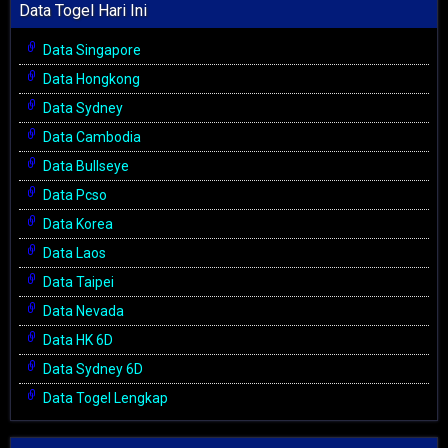
Data Togel Hari Ini
Data Singapore
Data Hongkong
Data Sydney
Data Cambodia
Data Bullseye
Data Pcso
Data Korea
Data Laos
Data Taipei
Data Nevada
Data HK 6D
Data Sydney 6D
Data Togel Lengkap